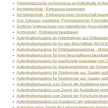
Arbeitsplatzsuche im Anschluss an Aufenthalte im B
Architektenliste - Eintragung beantragen
Architektenliste - Eintragung einer Gesellschaft bean
Arzt, Zahnarzt, Apotheker, Psychologischer Psychot
Ärztliche Untersuchung von jugendlichen Auszubilde
Arztregister - Eintragung beantragen
Aufenthaltserlaubnis für Arbeitnehmer aus Drittstaate
Aufenthaltserlaubnis für Au-pair-Beschäftigte (Nich
Aufenthaltserlaubnis für Drittstaatsangehörige - Mobi
Aufenthaltserlaubnis für eine Beschäftigung beantra
Aufenthaltserlaubnis für qualifizierte Geduldete zu
Aufenthaltserlaubnis für Staatsangehörige der Schwe
Aufenthaltserlaubnis für Studierende aus Staaten 
Aufenthaltserlaubnis für Studierende aus Staaten a
Aufenthaltserlaubnis zum Zweck der Ausbildung bea
Aufenthaltserlaubnis zum Zweck der Ausbildung verl
Aufenthaltserlaubnis zum Zweck der Forschung bean
Aufenthaltserlaubnis zur Ausübung der selbständigen
Aufgraben einer Straße für Leitungsverlegung beant