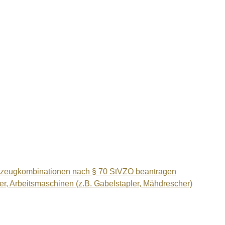
rzeugkombinationen nach § 70 StVZO beantragen
r, Arbeitsmaschinen (z.B. Gabelstapler, Mähdrescher)