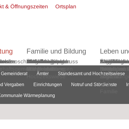
kt & Öffnungszeiten
Ortsplan
tung
Familie und Bildung
Leben u
t
hte
ausen
tionsbroschüre
 und
debote
e
ionen
erte
m
Aktuelles
Ortsrecht
Rathaus
Bürgerservice
Gemeinderat
Ämter
Standesamt
Wahlen
Mitarbeiter*innen
Schadens- und
Ausschreibungen
Einrichtungen
Notruf und
Intranet
Gutachterausschuss
Stellenangebote
Lärmaktionsplan
Kommunale
Familienbe
Amt für
Kindertage
Steinäcker-
Bodelshau
Älter werde
Bürgerauto
Flüchtlingsh
Schulkindb
Ferienbetr
Tageseltern
n
chaftsgemeinden
und
Mängelmeldungen
und Vergaben
Stördienste
und Ausbildung
Wärmeplanung
Kommune P
Kinder,
Schule
für Kids
Hilfen und
Bodelshau
Integration
Gemeinderat
Ämter
Standesamt und Hochzeitswiese
Hochzeitswiese
Jugend
Einrichtung
Migration
und
nd Vergaben
Einrichtungen
Notruf und Stördienste
I
Familie
Kommunale Wärmeplanung