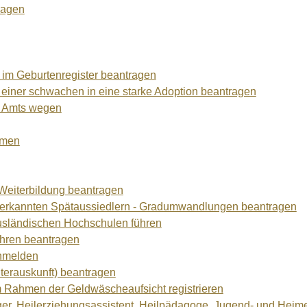
ragen
 im Geburtenregister beantragen
einer schwachen in eine starke Adoption beantragen
n Amts wegen
hmen
Weiterbildung beantragen
nerkannten Spätaussiedlern - Gradumwandlungen beantragen
usländischen Hochschulen führen
ahren beantragen
anmelden
lterauskunft) beantragen
 im Rahmen der Geldwäscheaufsicht registrieren
eger, Heilerziehungsassistent, Heilpädagoge, Jugend- und Heime