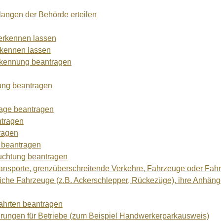
angen der Behörde erteilen
erkennen lassen
rkennen lassen
rkennung beantragen
ung beantragen
age beantragen
ntragen
ragen
 beantragen
uchtung beantragen
sporte, grenzüberschreitende Verkehre, Fahrzeuge oder Fah
iche Fahrzeuge (z.B. Ackerschlepper, Rückezüge), ihre Anhänge
ahrten beantragen
ungen für Betriebe (zum Beispiel Handwerkerparkausweis)