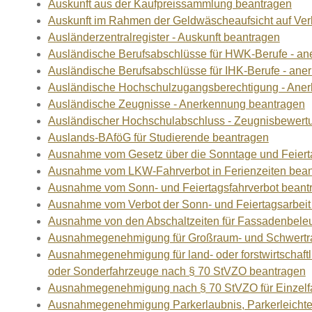
Auskunft aus der Kaufpreissammlung beantragen
Auskunft im Rahmen der Geldwäscheaufsicht auf Verl
Ausländerzentralregister - Auskunft beantragen
Ausländische Berufsabschlüsse für HWK-Berufe - an
Ausländische Berufsabschlüsse für IHK-Berufe - ane
Ausländische Hochschulzugangsberechtigung - Ane
Ausländische Zeugnisse - Anerkennung beantragen
Ausländischer Hochschulabschluss - Zeugnisbewert
Auslands-BAföG für Studierende beantragen
Ausnahme vom Gesetz über die Sonntage und Feiert
Ausnahme vom LKW-Fahrverbot in Ferienzeiten bea
Ausnahme vom Sonn- und Feiertagsfahrverbot beant
Ausnahme vom Verbot der Sonn- und Feiertagsarbeit
Ausnahme von den Abschaltzeiten für Fassadenbele
Ausnahmegenehmigung für Großraum- und Schwertran
Ausnahmegenehmigung für land- oder forstwirtschaftl
oder Sonderfahrzeuge nach § 70 StVZO beantragen
Ausnahmegenehmigung nach § 70 StVZO für Einzelf
Ausnahmegenehmigung Parkerlaubnis, Parkerleichter