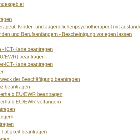
undesgebiet
tragen
herapeut, Kinder- und Jugendlichenpsychotherapeut mit ausländ
nden und Berufsanfängern - Bescheinigung vorlegen lassen
n - ICT-Karte beantragen
t-EU/EWR) beantragen
ler-ICT-Karte beantragen
gen
m Zweck der Beschäftigung beantragen
iz beantragen
außerhalb EU/EWR beantragen
ußerhalb EU/EWR verlängern
ntragen
ängern
tragen
 Tätigkeit beantragen
ragen