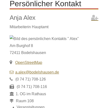
Persönlicher Kontakt
Anja
Alex
Mitarbeiterin Hauptamt
Am Burghof 8
72411
Bodelshausen
OpenStreetMap
a.alex@bodelshausen.de
(0
74
71) 708-126
(0
74
71) 708-116
1. OG im Rathaus
Raum
108
Veranstaltungen