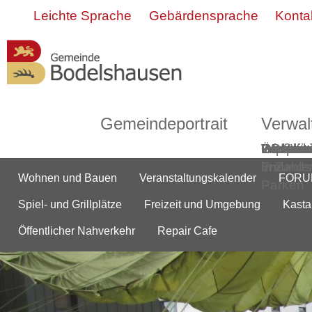
Leichte Sprache
Gebärdensprache
Konta
Gemeindeportrait
Verwal
Grußwor
Geschic
Bodelsh
ÖPNV
Informa
Partner-
Gemein
Ortsmitt
Impress
Ortsplan
Wasserw
Webca
in Zahle
und
Freunds
Wohnen und Bauen
Veranstaltungskalender
FORUM
Parken
Spiel- und Grillplätze
Freizeit und Umgebung
Kasta
Öffentlicher Nahverkehr
Repair Cafe