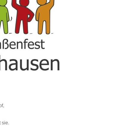
f,
 sie.