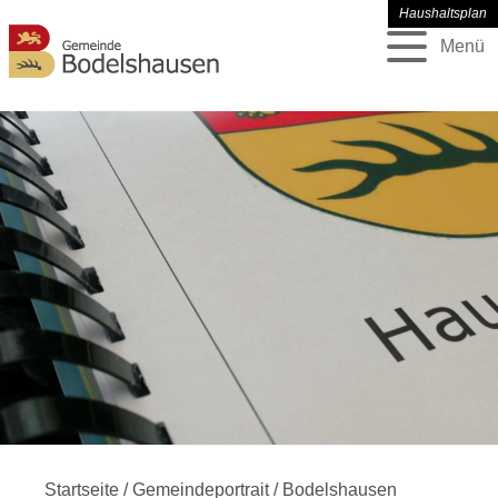
Haushaltsplan
Menü
Startseite
/
Gemeindeportrait
/
Bodelshausen