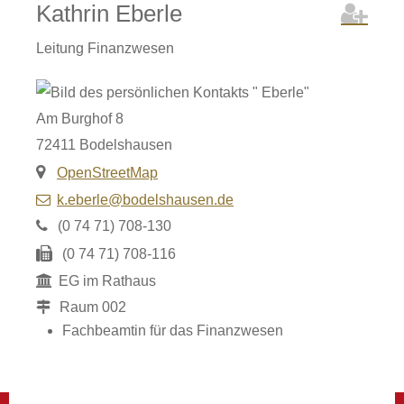
Kathrin
Eberle
Leitung Finanzwesen
Am Burghof 8
72411
Bodelshausen
OpenStreetMap
k.eberle@bodelshausen.de
(0
74
71) 708-130
(0
74
71) 708-116
EG im Rathaus
Raum
002
Fachbeamtin für das Finanzwesen