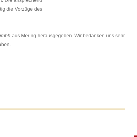
rt. Die ansprechend
itig die Vorzüge des
 gmbh
aus Mering herausgegeben. Wir bedanken uns sehr
aben.