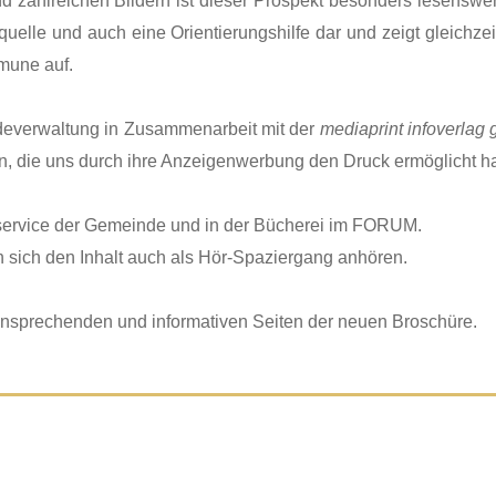
 zahlreichen Bildern ist dieser Prospekt besonders lesenswe
quelle und auch eine Orientierungshilfe dar und zeigt gleichze
mune auf.
deverwaltung in Zusammenarbeit mit der
mediaprint infoverlag
ben, die uns durch ihre Anzeigenwerbung den Druck ermöglicht h
erservice der Gemeinde und in der Bücherei im FORUM.
 sich den Inhalt auch als Hör-Spaziergang anhören.
ansprechenden und informativen Seiten der neuen Broschüre.