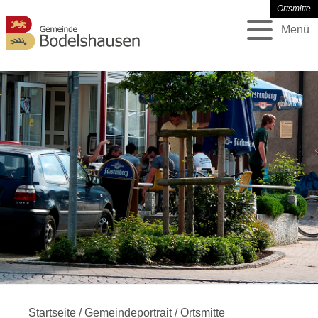
Ortsmitte
Menü
Startseite
/
Gemeindeportrait
/
Ortsmitte