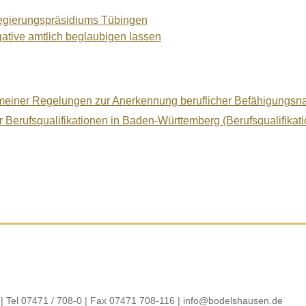
Regierungspräsidiums Tübingen
gative amtlich beglaubigen lassen
meiner Regelungen zur Anerkennung beruflicher Befähigungsn
her Berufsqualifikationen in Baden-Württemberg (Berufsqualifi
| Tel 07471 / 708-0 | Fax 07471 708-116 |
info@bodelshausen.de