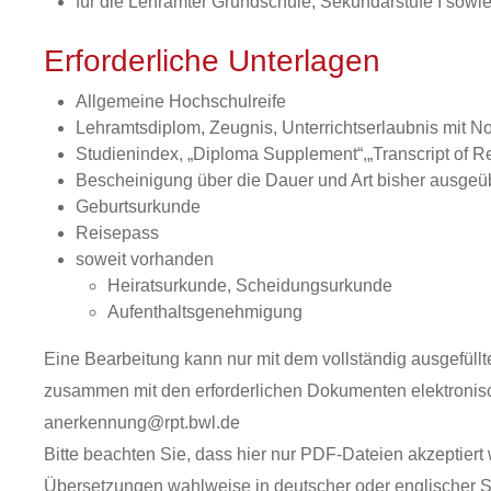
für die Lehrämter Grundschule, Sekundarstufe I sow
Erforderliche Unterlagen
Allgemeine Hochschulreife
Lehramtsdiplom, Zeugnis, Unterrichtserlaubnis mit No
Studienindex, „Diploma Supplement“,„Transcript of R
Bescheinigung über die Dauer und Art bisher ausgeüb
Geburtsurkunde
Reisepass
soweit vorhanden
Heiratsurkunde, Scheidungsurkunde
Aufenthaltsgenehmigung
Eine Bearbeitung kann nur mit dem vollständig ausgefüllt
zusammen mit den erforderlichen Dokumenten elektronisc
anerkennung@rpt.bwl.de
Bitte beachten Sie, dass hier nur PDF-Dateien akzeptiert
Übersetzungen wahlweise in deutscher oder englischer Sp