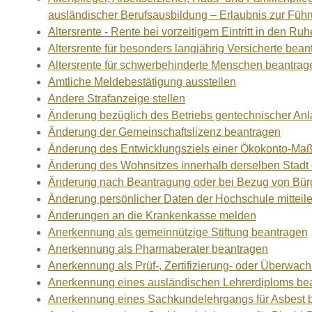
ausländischer Berufsausbildung – Erlaubnis zur Füh
Altersrente - Rente bei vorzeitigem Eintritt in den R
Altersrente für besonders langjährig Versicherte bean
Altersrente für schwerbehinderte Menschen beantrag
Amtliche Meldebestätigung ausstellen
Andere Strafanzeige stellen
Änderung bezüglich des Betriebs gentechnischer Anl
Änderung der Gemeinschaftslizenz beantragen
Änderung des Entwicklungsziels einer Ökokonto-M
Änderung des Wohnsitzes innerhalb derselben Stad
Änderung nach Beantragung oder bei Bezug von Bürg
Änderung persönlicher Daten der Hochschule mitteil
Änderungen an die Krankenkasse melden
Anerkennung als gemeinnützige Stiftung beantragen
Anerkennung als Pharmaberater beantragen
Anerkennung als Prüf-, Zertifizierung- oder Überwa
Anerkennung eines ausländischen Lehrerdiploms be
Anerkennung eines Sachkundelehrgangs für Asbest 