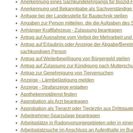
Anerkennung eines Sachkundelehrgangs für Biozid-
Anerkennung und Bekanntgabe als Sachverständige 
Anfrage bei der Landesstelle für Bautechnik stellen
Angaben zur Person mitteilen, die die Aufgaben des
Anhänger Kraftfahrzeug - Zulassung beantragen
Antrag auf Ausnahme vom Verbot der Mehrarbeit und v
Antrag auf Erlaubnis oder Anzeige der Abgabe/Bere
sachkundigen Person
Antrag auf Weiterbewilligung von Bürgergeld stellen
Antrag auf Zulassung zur Kündigung nach Muttersch
Antrag zur Genehmigung von Tierversuchen
Anzeige - Lärmbelästigung melden
Anzeige - Strafanzeige erstatten
Apothekennotdienst finden
Approbation als Arzt beantragen
Approbation als Tierarzt oder Tierärztin aus Drittstaa
Arbeitnehmer-Sparzulage beantragen
Arbeitsplätze in Radonvorsorgegebieten oder in ein
Arbeitsplatzsuche im Anschluss an Aufenthalte im B