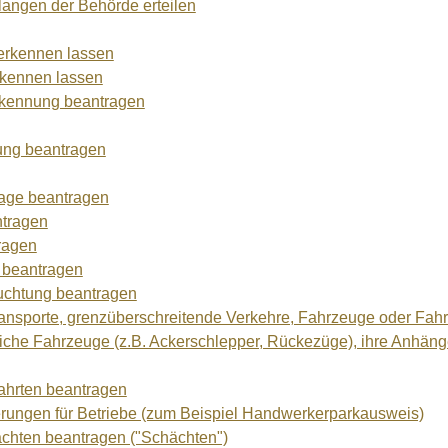
angen der Behörde erteilen
erkennen lassen
rkennen lassen
rkennung beantragen
ung beantragen
age beantragen
ntragen
ragen
 beantragen
uchtung beantragen
sporte, grenzüberschreitende Verkehre, Fahrzeuge oder Fah
iche Fahrzeuge (z.B. Ackerschlepper, Rückezüge), ihre Anhänge
ahrten beantragen
ungen für Betriebe (zum Beispiel Handwerkerparkausweis)
hten beantragen ("Schächten")