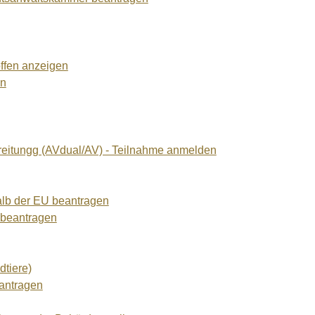
offen anzeigen
en
reitungg (AVdual/AV) - Teilnahme anmelden
alb der EU beantragen
g beantragen
dtiere)
eantragen