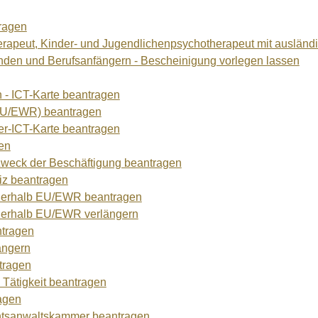
tragen
herapeut, Kinder- und Jugendlichenpsychotherapeut mit ausländ
nden und Berufsanfängern - Bescheinigung vorlegen lassen
n - ICT-Karte beantragen
t-EU/EWR) beantragen
ler-ICT-Karte beantragen
gen
m Zweck der Beschäftigung beantragen
iz beantragen
außerhalb EU/EWR beantragen
ußerhalb EU/EWR verlängern
ntragen
ängern
tragen
 Tätigkeit beantragen
ragen
chtsanwaltskammer beantragen