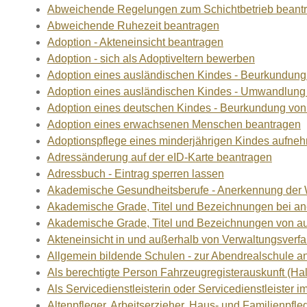
Abweichende Regelungen zum Schichtbetrieb beant
Abweichende Ruhezeit beantragen
Adoption - Akteneinsicht beantragen
Adoption - sich als Adoptiveltern bewerben
Adoption eines ausländischen Kindes - Beurkundung
Adoption eines ausländischen Kindes - Umwandlung 
Adoption eines deutschen Kindes - Beurkundung vo
Adoption eines erwachsenen Menschen beantragen
Adoptionspflege eines minderjährigen Kindes aufne
Adressänderung auf der eID-Karte beantragen
Adressbuch - Eintrag sperren lassen
Akademische Gesundheitsberufe - Anerkennung der 
Akademische Grade, Titel und Bezeichnungen bei a
Akademische Grade, Titel und Bezeichnungen von a
Akteneinsicht in und außerhalb von Verwaltungsverf
Allgemein bildende Schulen - zur Abendrealschule 
Als berechtigte Person Fahrzeugregisterauskunft (Ha
Als Servicedienstleisterin oder Servicedienstleister
Altenpfleger, Arbeitserzieher, Haus- und Familienpfl