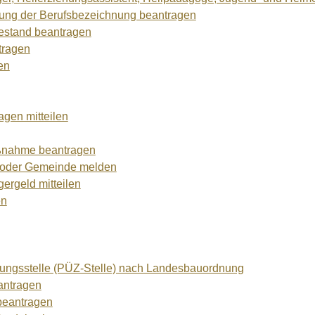
rung der Berufsbezeichnung beantragen
uhestand beantragen
tragen
en
agen mitteilen
aßnahme beantragen
t oder Gemeinde melden
ergeld mitteilen
en
chungsstelle (PÜZ-Stelle) nach Landesbauordnung
antragen
beantragen