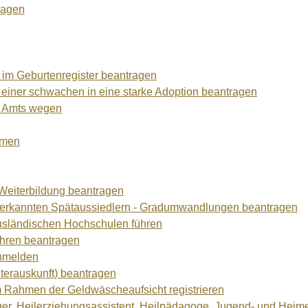
ragen
 im Geburtenregister beantragen
einer schwachen in eine starke Adoption beantragen
n Amts wegen
hmen
Weiterbildung beantragen
nerkannten Spätaussiedlern - Gradumwandlungen beantragen
usländischen Hochschulen führen
ahren beantragen
anmelden
lterauskunft) beantragen
 im Rahmen der Geldwäscheaufsicht registrieren
eger, Heilerziehungsassistent, Heilpädagoge, Jugend- und Heime