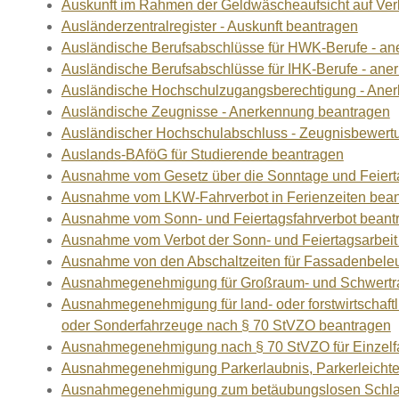
Auskunft im Rahmen der Geldwäscheaufsicht auf Verl
Ausländerzentralregister - Auskunft beantragen
Ausländische Berufsabschlüsse für HWK-Berufe - an
Ausländische Berufsabschlüsse für IHK-Berufe - ane
Ausländische Hochschulzugangsberechtigung - Ane
Ausländische Zeugnisse - Anerkennung beantragen
Ausländischer Hochschulabschluss - Zeugnisbewert
Auslands-BAföG für Studierende beantragen
Ausnahme vom Gesetz über die Sonntage und Feiert
Ausnahme vom LKW-Fahrverbot in Ferienzeiten bea
Ausnahme vom Sonn- und Feiertagsfahrverbot beant
Ausnahme vom Verbot der Sonn- und Feiertagsarbeit
Ausnahme von den Abschaltzeiten für Fassadenbele
Ausnahmegenehmigung für Großraum- und Schwertran
Ausnahmegenehmigung für land- oder forstwirtschaftl
oder Sonderfahrzeuge nach § 70 StVZO beantragen
Ausnahmegenehmigung nach § 70 StVZO für Einzelf
Ausnahmegenehmigung Parkerlaubnis, Parkerleichter
Ausnahmegenehmigung zum betäubungslosen Schlac