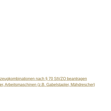
rzeugkombinationen nach § 70 StVZO beantragen
r, Arbeitsmaschinen (z.B. Gabelstapler, Mähdrescher)