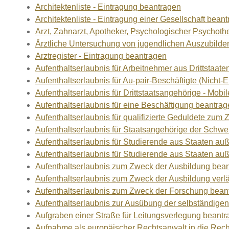
Architektenliste - Eintragung beantragen
Architektenliste - Eintragung einer Gesellschaft bean
Arzt, Zahnarzt, Apotheker, Psychologischer Psychot
Ärztliche Untersuchung von jugendlichen Auszubilde
Arztregister - Eintragung beantragen
Aufenthaltserlaubnis für Arbeitnehmer aus Drittstaate
Aufenthaltserlaubnis für Au-pair-Beschäftigte (Nich
Aufenthaltserlaubnis für Drittstaatsangehörige - Mobi
Aufenthaltserlaubnis für eine Beschäftigung beantra
Aufenthaltserlaubnis für qualifizierte Geduldete zu
Aufenthaltserlaubnis für Staatsangehörige der Schwe
Aufenthaltserlaubnis für Studierende aus Staaten 
Aufenthaltserlaubnis für Studierende aus Staaten a
Aufenthaltserlaubnis zum Zweck der Ausbildung bea
Aufenthaltserlaubnis zum Zweck der Ausbildung verl
Aufenthaltserlaubnis zum Zweck der Forschung bean
Aufenthaltserlaubnis zur Ausübung der selbständigen
Aufgraben einer Straße für Leitungsverlegung beant
Aufnahme als europäischer Rechtsanwalt in die Re