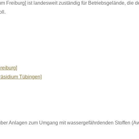
m Freiburg] ist landesweit
zuständig für Betriebsgelände, die d
ll.
reiburg]
präsidium Tübingen]
ber Anlagen zum Umgang mit wassergefährdenden Stoffen (AwS