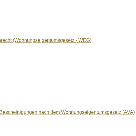
recht (Wohnungseigentumsgesetz - WEG)
:
von Bescheinigungen nach dem Wohnungseigentumsgesetz (AVA)