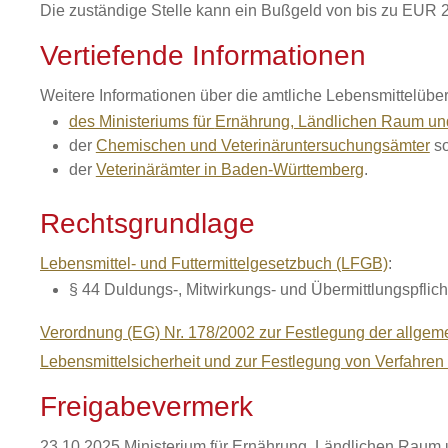
Die zuständige Stelle kann ein Bußgeld von bis zu EUR 
Vertiefende Informationen
Weitere Informationen über die amtliche Lebensmittelübe
des Ministeriums für
Ernährung, Ländlichen Raum un
der
Chemischen und Veterinäruntersuchungsämter
s
der
Veterinärämter in Baden-Württemberg
.
Rechtsgrundlage
Lebensmittel- und Futtermittelgesetzbuch (LFGB)
:
§ 44 Duldungs-, Mitwirkungs- und Übermittlungspflich
Verordnung (EG) Nr. 178/2002 zur Festlegung der allgem
Lebensmittelsicherheit und zur Festlegung von Verfahren 
Freigabevermerk
23.10.2025 Ministerium für Ernährung, Ländlichen Rau