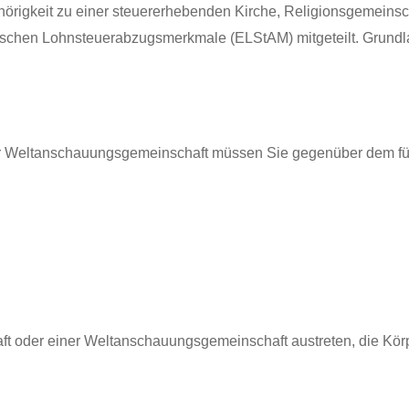
örigkeit zu einer steuererhebenden Kirche, Religionsgemeins
onischen Lohnsteuerabzugsmerkmale (ELStAM) mitgeteilt. Grundl
der Weltanschauungsgemeinschaft müssen Sie gegenüber dem fü
t oder einer Weltanschauungsgemeinschaft austreten, die Körpe