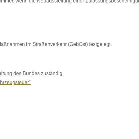
immer, wenn die Neuausstellung einer Zulassungsbescheinigung
ßnahmen im Straßenverkehr (GebOst) festgelegt.
waltung des Bundes zuständig:
ahrzeugsteuer"