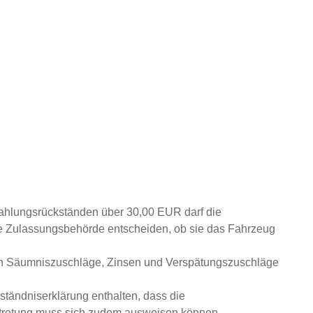
ahlungsrückständen über 30,00 EUR darf die
ie Zulassungsbehörde entscheiden, ob sie das Fahrzeug
h Säumniszuschläge, Zinsen und Ve
rspätungszuschläge
rständniserklärung enthalten, dass die
rtretung muss sich zudem ausweisen können.