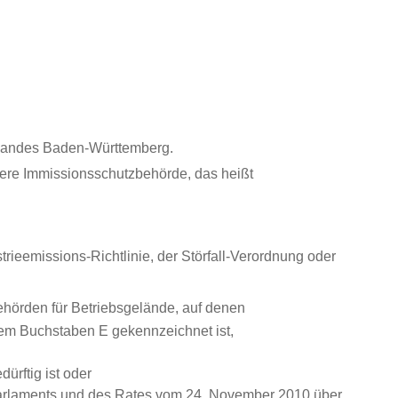
 Landes Baden-Württemberg.
ntere Immissionsschutzbehörde, das heißt
rieemissions-Richtlinie, der Störfall-Verordnung oder
ehörden für Betriebsgelände, auf denen
em Buchstaben E gekennzeichnet ist,
ürftig ist oder
 Parlaments und des Rates vom 24. November 2010 über