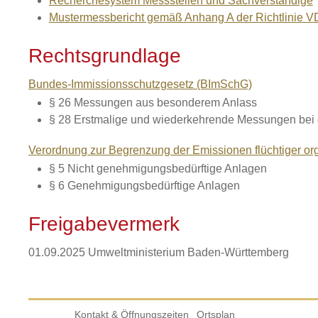
Recherchesystem Messstellen und Sachverständige
Mustermessbericht gemäß Anhang A der Richtlinie V
Rechtsgrundlage
Bundes-Immissionsschutzgesetz (BImSchG)
§ 26 Messungen aus besonderem Anlass
§ 28 Erstmalige und wiederkehrende Messungen bei
Verordnung zur Begrenzung der Emissionen flüchtiger o
§ 5 Nicht genehmigungsbedürftige Anlagen
§ 6 Genehmigungsbedürftige Anlagen
Freigabevermerk
01.09.2025 Umweltministerium Baden-Württemberg
Kontakt & Öffnungszeiten
Ortsplan