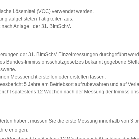
ganische Lösemittel (VOC) verwendet werden.
ung aufgelisteten Tätigkeiten aus.
t nach Anlage I der 31. BImSchV.
orderungen der 31. BImSchV Einzelmessungen durchgeführt wer
es Bundes-Immissionsschutzgesetzes bekannt gegebene Stelle 
nswerte.
en Messbericht erstellen oder erstellen lassen.
Messbericht 5 Jahre am Betriebsort aufzubewahren und auf Ver
ericht spätestens 12 Wochen nach der Messung der Immissions
nderten haben, müssen Sie die erste Messung innerhalb von 3 b
hre erfolgen.
en Messbericht spätestens 12 Wochen nach Abschluss der Mes