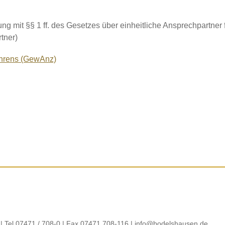
ung mit
§§ 1 ff. des Gesetzes über einheitliche Ansprechpartn
rtner)
ahrens (GewAnz)
| Tel 07471 / 708-0 | Fax 07471 708-116 |
info@bodelshausen.de