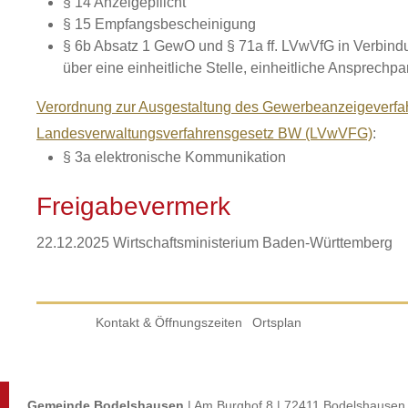
§ 14 Anzeigepflicht
§ 15 Empfangsbescheinigung
§ 6b Absatz 1 GewO
und
§ 71a ff. LVwVfG
in Verbind
über eine einheitliche Stelle, einheitliche Ansprechpa
Verordnung zur Ausgestaltung des Gewerbeanzeigeverf
Landesverwaltungsverfahrensgesetz BW (LVwVFG)
:
§ 3a elektronische Kommunikation
Freigabevermerk
22.12.2025 Wirtschaftsministerium Baden-Württemberg
Kontakt & Öffnungszeiten
Ortsplan
Gemeinde Bodelshausen
| Am Burghof 8 | 72411 Bodelshausen 