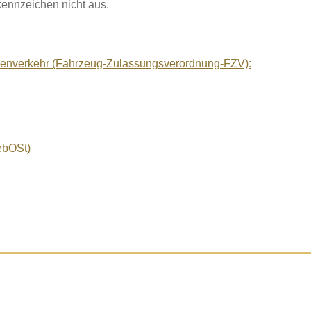
kennzeichen nicht aus.
ßenverkehr (Fahrzeug-Zulassungsverordnung-FZV):
ebOSt)