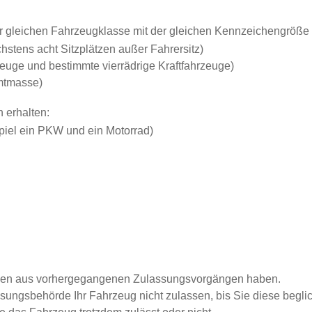
 gleichen Fahrzeugklasse mit der gleichen Kennzeichengröße 
stens acht Sitzplätzen außer Fahrersitz)
rzeuge und bestimmte vierrädrige Kraftfahrzeuge)
mtmasse)
n erha
l
ten:
piel ein PKW und ein Motorrad)
agen aus vorhergegangenen Zulassungsvorgängen haben.
sungsbehörde Ihr Fahrzeug nicht zulassen, bis Sie diese begli