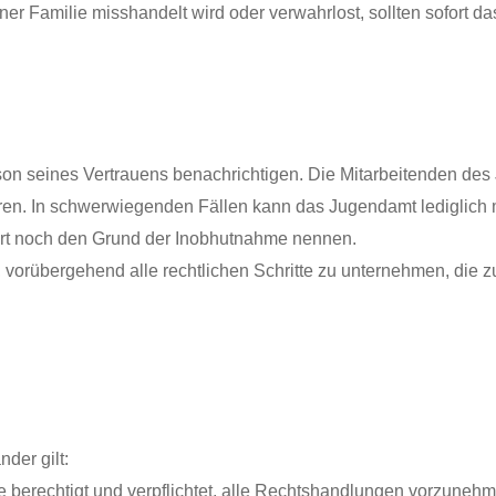
iner Familie misshandelt wird oder verwahrlost, sollten sofort
on seines Vertrauens benachrichtigen. Die Mitarbeitenden des Ju
ren.
In schwerwiegenden Fällen kann das Jugendamt lediglich m
rt noch den Grund der Inobhutnahme nennen.
vorübergehend alle rechtlichen Schritte zu unternehmen, die z
der gilt:
 berechtigt und verpflichtet, alle Rechtshandlungen vorzune