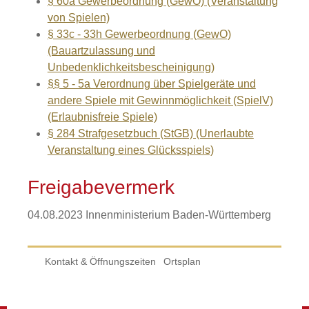
§ 60a Gewerbeordnung (GewO) (Veranstaltung
von Spielen)
§ 33c - 33h Gewerbeordnung (GewO)
(Bauartzulassung und
Unbedenklichkeitsbescheinigung)
§§ 5 - 5a Verordnung über Spielgeräte und
andere Spiele mit Gewinnmöglichkeit (SpielV)
(Erlaubnisfreie Spiele)
§ 284 Strafgesetzbuch (StGB) (Unerlaubte
Veranstaltung eines Glücksspiels)
Freigabevermerk
04.08.2023 Innenministerium Baden-Württemberg
Kontakt & Öffnungszeiten
Ortsplan