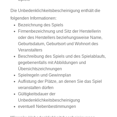
Die Unbedenklichkeitsbescheinigung enthält die
folgenden Informationen:
Bezeichnung des Spiels
Firmenbezeichnung und Sitz der Herstellerin
oder des Herstellers beziehungsweise Name,
Geburtsdatum, Geburtsort und Wohnort des
Veranstalters
Beschreibung des Spiels und des Spielablaufs,
gegebenenfalls mit Abbildungen und
Übersichtszeichnungen
Spielregeln und Gewinnplan
Auflistung der Plätze, an denen Sie das Spiel
veranstalten dürfen
Gültigkeitsdauer der
Unbedenklichkeitsbescheinigung
eventuell Nebenbestimmungen