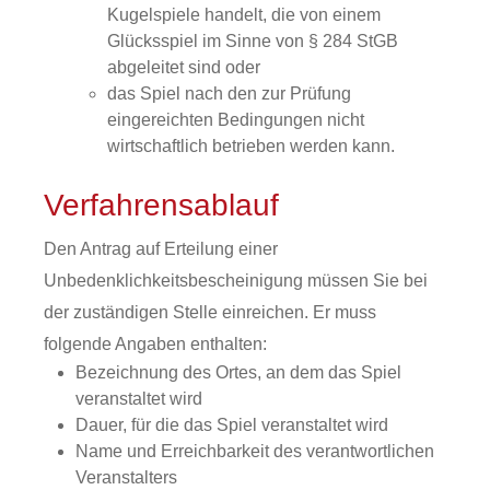
Kugelspiele handelt, die von einem
Glücksspiel im Sinne von § 284 StGB
abgeleitet sind oder
das Spiel nach den zur Prüfung
eingereichten Bedingungen nicht
wirtschaftlich betrieben werden kann.
Verfahrensablauf
Den Antrag auf Erteilung einer
Unbedenklichkeitsbescheinigung müssen Sie bei
der zuständigen Stelle einreichen. Er muss
folgende Angaben enthalten:
Bezeichnung des Ortes, an dem das Spiel
veranstaltet wird
Dauer, für die das Spiel veranstaltet wird
Name und Erreichbarkeit des verantwortlichen
Veranstalters