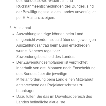
des
Bundes
sowie Widerrufs
-
und
Rücknahmeentscheidungen des Bundes
,
sind
der Bewilligungsstelle des Landes unverzüglich
per E-Mail anzuzeigen.
5. Mittelabruf
Auszahlungsanträge können beim Land
eingereicht werden
,
sobald
über den
jeweiligen
Auszahlungsantrag
beim Bund
entschieden
wurde
.
Näheres regelt
der
Zuwendungsbescheid des Landes.
Der Zuwendungsempfänger ist verpflichtet,
innerhalb von drei Monaten nach
Entscheidung
des
Bund
es
über die
jeweilige
Mittelanforderung
beim Land
einen Mittelabruf
entsprechend de
s
Projektfortschritt
es
zu
beantragen.
Dazu füllen Sie das im Downloadbereich des
Landes befindliche aktuellste