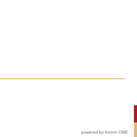
p
owered by
Komm.ONE