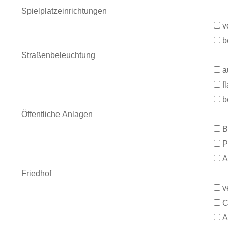
Spielplatzeinrichtungen
v
b
Straßenbeleuchtung
a
f
b
Öffentliche Anlagen
B
P
A
Friedhof
v
C
A