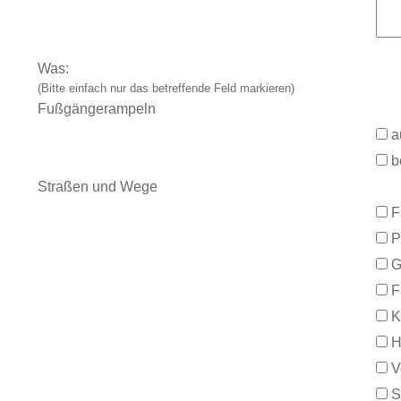
Was:
(Bitte einfach nur das betreffende Feld markieren)
Fußgängerampeln
a
b
Straßen und Wege
F
P
G
F
K
H
V
S