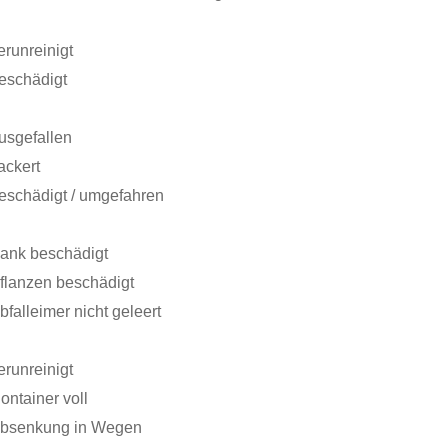
erunreinigt
eschädigt
usgefallen
lackert
eschädigt / umgefahren
ank beschädigt
flanzen beschädigt
bfalleimer nicht geleert
erunreinigt
ontainer voll
bsenkung in Wegen