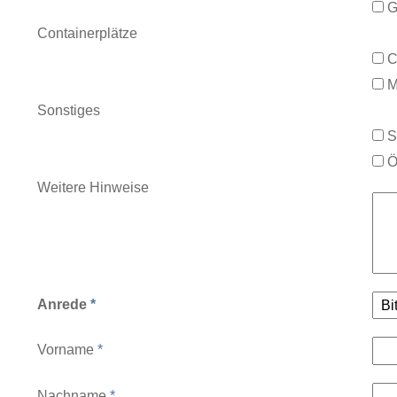
G
Containerplätze
C
M
Sonstiges
S
Ö
Weitere Hinweise
Anrede
*
Vorname
*
Nachname
*