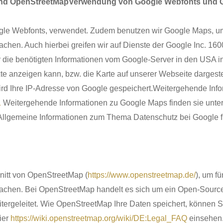
und OpenStreetMapVerwendung von Google Webfonts und 
oogle Webfonts, verwendet. Zudem benutzen wir Google Maps, 
nfachen. Auch hierbei greifen wir auf Dienste der Google Inc. 
r die benötigten Informationen vom Google-Server in den USA i
te anzeigen kann, bzw. die Karte auf unserer Webseite dargestel
ird Ihre IP-Adresse von Google gespeichert.Weitergehende Info
1
Weitergehende Informationen zu Google Maps finden sie unte
Allgemeine Informationen zum Thema Datenschutz bei Google f
nitt von OpenStreetMap (
https://www.openstreetmap.de/
), um f
infachen. Bei OpenStreetMap handelt es sich um ein Open-Sour
tergeleitet. Wie OpenStreetMap Ihre Daten speichert, können S
ier
https://wiki.openstreetmap.org/wiki/DE:Legal_FAQ
einsehen.