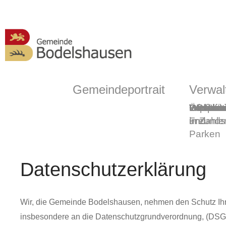
Gemeindeportrait
Verwal
Grußwor
Geschic
Bodelsh
ÖPNV
Informa
Partner-
Gemein
Ortsmitt
Impress
Ortsplan
Wasserw
Webca
in Zahle
und
Freunds
Parken
Datenschutzerklärung
Wir, die Gemeinde Bodelshausen, nehmen den Schutz Ihrer
insbesondere an die Datenschutzgrundverordnung, (DS