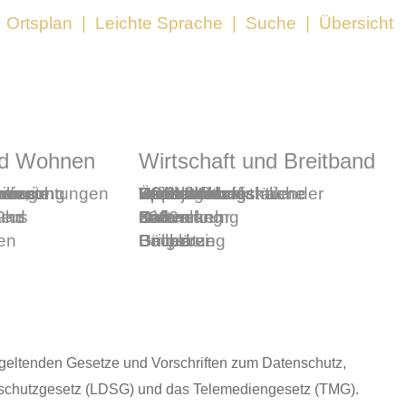
|
Ortsplan
|
Leichte Sprache
|
Suche
|
Übersicht
nd Wohnen
Wirtschaft und Breitband
wusste
seinrichtungen
sen
n:
ilfe,
etreuung
euung
verein
Wohnen
Veranstaltungskalender
FORUM
Heimatgeschichtliche
Feuerwehr
Vereine
Sport- und
Spiel-
Freizeit
Kastanienhof
Osterjahrmarkt
Dorfstraßenfest
Veranstaltungsräume
Stadtradeln
Öffentlicher
Repair
lus
sen
 und
und
und
Sammlung
Kulturehrung
und
und
mieten
2026
Nahverkehr
Cafe
en
Bauen
Bücherei
Grillplätze
Umgebung
 geltenden Gesetze und Vorschriften zum Datenschutz,
schutzgesetz (LDSG) und das Telemediengesetz (TMG).