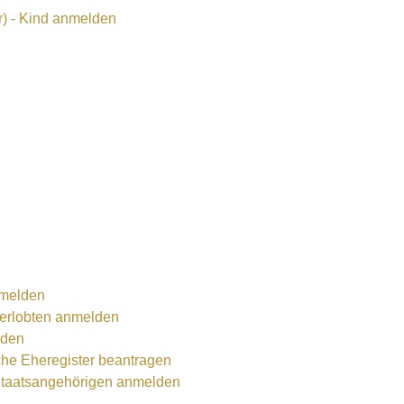
r) - Kind anmelden
nmelden
Verlobten anmelden
lden
che Eheregister beantragen
Staatsangehörigen anmelden