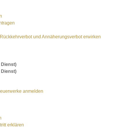
en
antragen
 Rückkehrverbot und Annäherungsverbot erwirken
 Dienst)
 Dienst)
 Feuerwerke anmelden
n
itt erklären