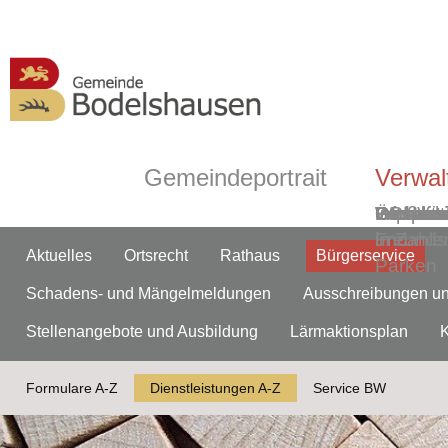
Gemeindeportrait
Verwal
Grußwor
Geschic
Bodelsh
ÖPNV
Informa
Partner-
Gemein
Ortsmitt
Impress
Ortsplan
Wasserw
Webca
in Zahle
und
Freunds
Aktuelles
Ortsrecht
Rathaus
Bürgerservice
Parken
Schadens- und Mängelmeldungen
Ausschreibungen u
Stellenangebote und Ausbildung
Lärmaktionsplan
Formulare A-Z
Dienstleistungen A-Z
Service BW