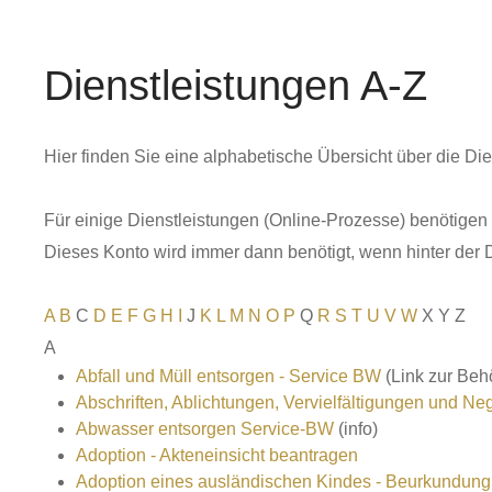
Dienstleistungen A-Z
Hier finden Sie eine alphabetische Übersicht über die D
Für einige Dienstleistungen (Online-Prozesse) benötigen
Dieses Konto wird immer dann benötigt, wenn hinter der D
A
B
C
D
E
F
G
H
I
J
K
L
M
N
O
P
Q
R
S
T
U
V
W
X Y Z
A
Abfall und Müll entsorgen - Service BW
(Link zur Beh
Abschriften, Ablichtungen, Vervielfältigungen und Ne
Abwasser entsorgen Service-BW
(info)
Adoption - Akteneinsicht beantragen
Adoption eines ausländischen Kindes - Beurkundung