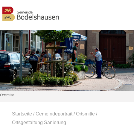
MENÜ
Ortsmitte
Startseite
/
Gemeindeportrait
/
Ortsmitte
/
Ortsgestaltung Sanierung