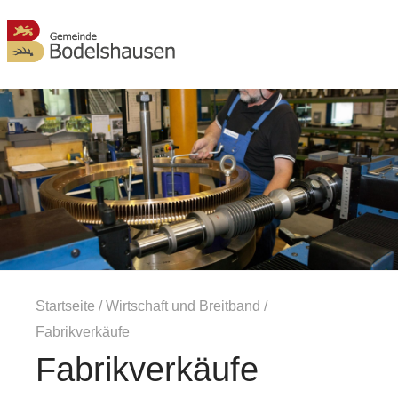
MENÜ
Startseite
/
Wirtschaft und Breitband
/
Fabrikverkäufe
Fabrikverkäufe