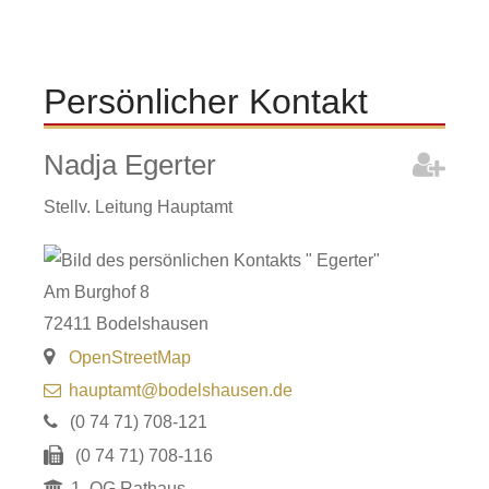
Persönlicher Kontakt
Nadja
Egerter
Stellv. Leitung Hauptamt
Am Burghof 8
72411
Bodelshausen
OpenStreetMap
hauptamt@bodelshausen.de
(0
74
71) 708-121
(0
74
71) 708-116
1. OG Rathaus