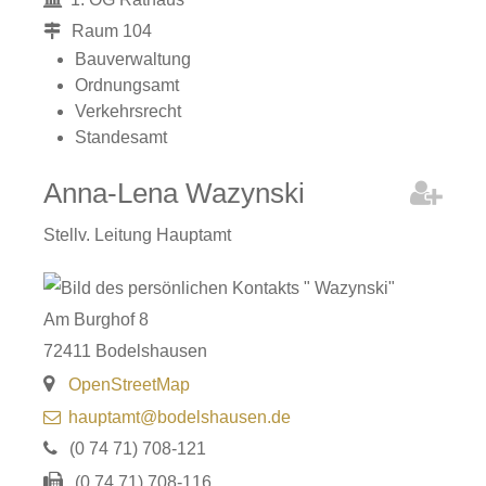
Raum
104
Bauverwaltung
Ordnungsamt
Verkehrsrecht
Standesamt
Anna-Lena
Wazynski
Stellv. Leitung Hauptamt
Am Burghof 8
72411
Bodelshausen
OpenStreetMap
hauptamt@bodelshausen.de
(0
74
71) 708-121
(0
74
71) 708-116