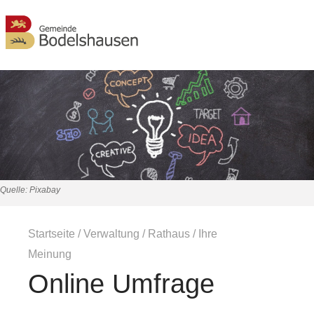
MENÜ
Quelle: Pixabay
Startseite
/
Verwaltung
/
Rathaus
/
Ihre
Meinung
Online Umfrage