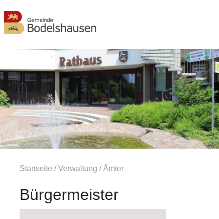
MENÜ
Startseite
/
Verwaltung
/
Ämter
Bürgermeister