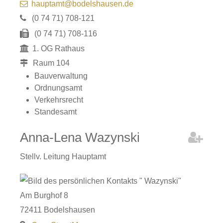
hauptamt@bodelshausen.de
(0
74
71) 708-121
(0
74
71) 708-116
1. OG Rathaus
Raum
104
Bauverwaltung
Ordnungsamt
Verkehrsrecht
Standesamt
Anna-Lena
Wazynski
Stellv. Leitung Hauptamt
Am Burghof 8
72411
Bodelshausen