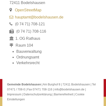
72411
Bodelshausen
OpenStreetMap
hauptamt@bodelshausen.de
(0
74
71) 708-121
(0
74
71) 708-116
1. OG Rathaus
Raum
104
Bauverwaltung
Ordnungsamt
Verkehrsrecht
Gemeinde Bodelshausen
| Am Burghof 8 | 72411 Bodelshausen | Tel
07471 / 708-0 | Fax 07471 708-116 |
info@bodelshausen.de
|
Impressum
|
Datenschutzerklärung
|
Barrierefreiheit
|
Cookie
Einstellungen