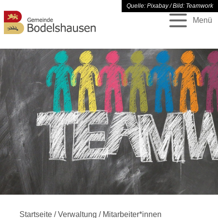
Quelle: Pixabay / Bild: Teamwork
Menü
Startseite
/
Verwaltung
/
Mitarbeiter*innen