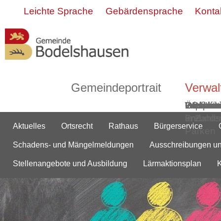
Leichte Sprache
Gebärdensprache
Konta
Gemeindeportrait
Verwal
Grußwor
Geschic
Bodelsh
ÖPNV
Informa
Partner-
Gemein
Ortsmitt
Impress
Ortsplan
Wasserw
Webca
in Zahle
und
Freunds
Aktuelles
Ortsrecht
Rathaus
Bürgerservice
Parken
Schadens- und Mängelmeldungen
Ausschreibungen u
Stellenangebote und Ausbildung
Lärmaktionsplan