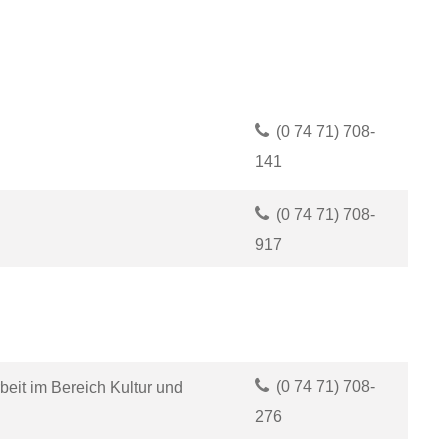
(0
74
71) 708-
141
(0
74
71) 708-
917
(0
74
71) 708-
beit im Bereich Kultur und
276