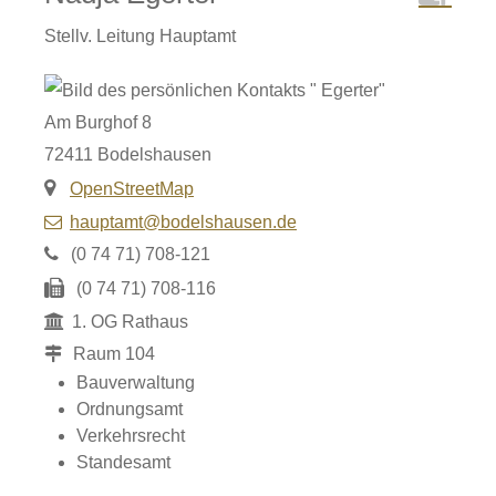
Stellv. Leitung Hauptamt
Am Burghof 8
72411
Bodelshausen
OpenStreetMap
hauptamt@bodelshausen.de
(0
74
71) 708-121
(0
74
71) 708-116
1. OG Rathaus
Raum
104
Bauverwaltung
Ordnungsamt
Verkehrsrecht
Standesamt