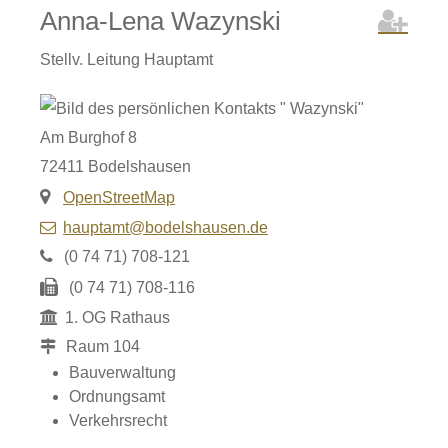
Anna-Lena
Wazynski
Stellv. Leitung Hauptamt
Am Burghof 8
72411
Bodelshausen
OpenStreetMap
hauptamt@bodelshausen.de
(0
74
71) 708-121
(0
74
71) 708-116
1. OG Rathaus
Raum
104
Bauverwaltung
Ordnungsamt
Verkehrsrecht