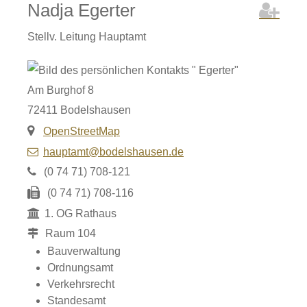
Nadja
Egerter
Stellv. Leitung Hauptamt
Am Burghof 8
72411
Bodelshausen
OpenStreetMap
hauptamt@bodelshausen.de
(0
74
71) 708-121
(0
74
71) 708-116
1. OG Rathaus
Raum
104
Bauverwaltung
Ordnungsamt
Verkehrsrecht
Standesamt