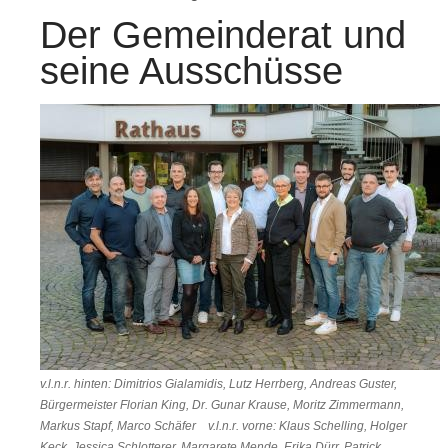
Der Gemeinderat und
seine Ausschüsse
v.l.n.r. hinten: Dimitrios Gialamidis, Lutz Herrberg, Andreas Guster,
Bürgermeister Florian King, Dr. Gunar Krause, Moritz Zimmermann,
Markus Stapf, Marco Schäfer v.l.n.r. vorne: Klaus Schelling, Holger
Keck, Jessica Schlotterer, Margarete Mende, Erika Dürr, Patrick