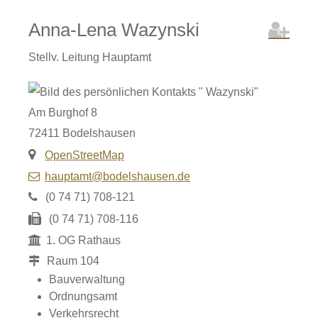
Anna-Lena
Wazynski
Stellv. Leitung Hauptamt
Am Burghof 8
72411
Bodelshausen
OpenStreetMap
hauptamt@bodelshausen.de
(0
74
71) 708-121
(0
74
71) 708-116
1. OG Rathaus
Raum
104
Bauverwaltung
Ordnungsamt
Verkehrsrecht