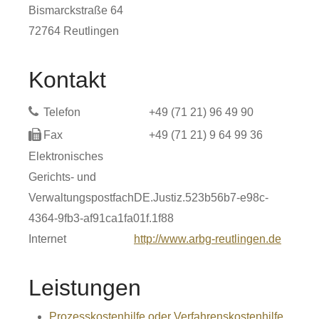
Bismarckstraße 64
72764
Reutlingen
Kontakt
Telefon
+49 (71
21) 96
49
90
Fax
+49 (71
21) 9
64
99
36
Elektronisches
Gerichts- und
Verwaltungspostfach
DE.Justiz.523b56b7-e98c-
4364-9fb3-af91ca1fa01f.1f88
Internet
http://www.arbg-reutlingen.de
Leistungen
Prozesskostenhilfe oder Verfahrenskostenhilfe