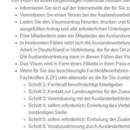
Ein Visum für einen längerfristigen Aufenthalt müssen Si
Informieren Sie sich auf der Internetseite der für S
Vereinbaren Sie einen Termin bei der Auslandsvertre
Laden Sie den Visumsantrag herunter, drucken und fül
ausgefüllten Antrag und alle erforderlichen Unterlagen
Eine Mitarbeiterin oder ein Mitarbeiter der Auslandsve
In bestimmten Fällen setzt sich die Auslandsvertretu
Arbeit in Deutschland in Verbindung, die für den Ort 
Die Auslandsvertretung kann in diesen Fällen das Vi
Das Visum wird in Form eines Etiketts in Ihren Pass e
Wenn für Sie das beschleunigte Fachkräfteverfahren 
Fachkräften (LZF) oder alternativ an die für Sie zus
Schritt 1: Fachkraft bevollmächtigt Arbeitgeber
Schritt 2: Kontakt zur Landesagentur für die Zu
Schritt 3: Vereinbarung mit der Ausländerbehör
Schritt 4: sofern erforderlich: Einleitung des Ver
zuständigen Stelle
Schritt 5: sofern erforderlich: Einholung der Zus
Schritt 6: Vorabzustimmung durch Ausländerbehö