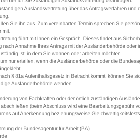
e bei der für Sie zuständigen Auslandsvertretung beantragen.
ie zuständigen Auslandsvertretung über das Antragsverfahren und
tung.
len Sie ihn aus. Zum vereinbarten Termin sprechen Sie persönl
 mit.
rtretung führt mit Ihnen ein Gespräch. Dieses findet aus Sicherh
ng nach Annahme Ihres Antrags mit der Ausländerbehörde oder im
zuständig ist, in dem Sie wohnen oder arbeiten möchten.
sum nur erteilen, wenn die Ausländerbehörde oder die Bundesage
ingeklebt.
nach § 81a Aufenthaltsgesetz in Betracht kommt, können Sie s
tändige Ausländerbehörde wenden.
wanderung von Fachkräften oder der örtlich zuständigen Auslän
de abschließen (beim Abschluss wird eine Bearbeitungsgebühr 
fahrens auf Anerkennung beziehungsweise Gleichwertigkeitsfestst
timmung der Bundesagentur für Arbeit (BA)
rde