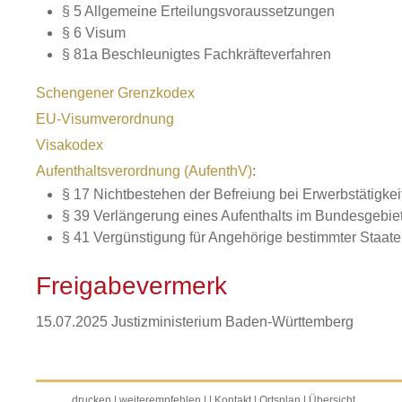
§ 5 Allgemeine Erteilungsvoraussetzungen
§ 6 Visum
§ 81a Beschleunigtes Fachkräfteverfahren
Schengener Grenzkodex
EU-Visumverordnung
Visakodex
Aufenthaltsverordnung (AufenthV)
:
§ 17 Nichtbestehen der Befreiung bei Erwerbstätigke
§ 39 Verlängerung eines Aufenthalts im Bundesgebiet 
§ 41 Vergünstigung für Angehörige bestimmter Staat
Freigabevermerk
15.07.2025 Justizministerium Baden-Württemberg
drucken
|
weiterempfehlen
|
|
Kontakt
|
Ortsplan
|
Übersicht