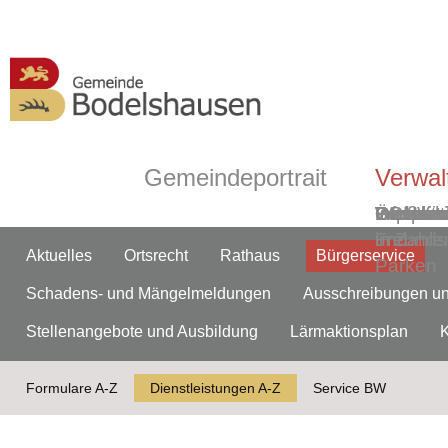
Gemeindeportrait
Verwal
Grußwor
Geschic
Bodelsh
ÖPNV
Informa
Partner-
Gemein
Ortsmitt
Impress
Ortsplan
Wasserw
Webca
in Zahle
und
Freunds
Aktuelles
Ortsrecht
Rathaus
Bürgerservice
Parken
Schadens- und Mängelmeldungen
Ausschreibungen u
Stellenangebote und Ausbildung
Lärmaktionsplan
Formulare A-Z
Dienstleistungen A-Z
Service BW