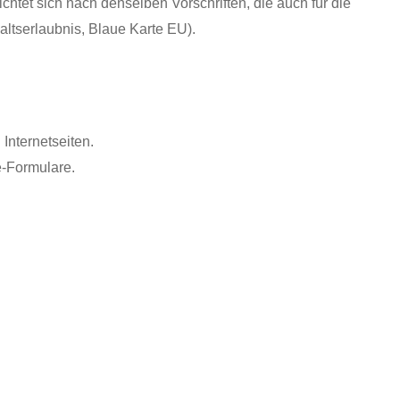
tet sich nach denselben Vorschriften, die auch für die
altserlaubnis, Blaue Karte EU).
Internetseiten.
e-Formulare.