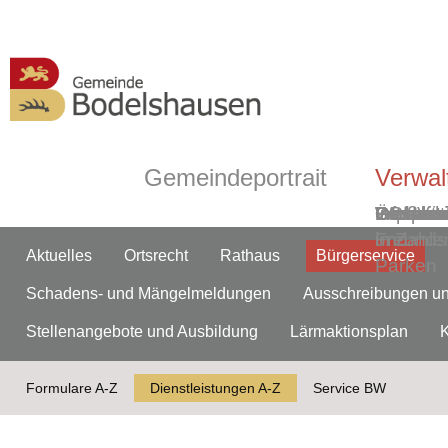
Gemeindeportrait
Verwal
Grußwor
Geschic
Bodelsh
ÖPNV
Informa
Partner-
Gemein
Ortsmitt
Impress
Ortsplan
Wasserw
Webca
in Zahle
und
Freunds
Aktuelles
Ortsrecht
Rathaus
Bürgerservice
Parken
Schadens- und Mängelmeldungen
Ausschreibungen u
Stellenangebote und Ausbildung
Lärmaktionsplan
Formulare A-Z
Dienstleistungen A-Z
Service BW