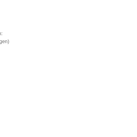
n:
gen)