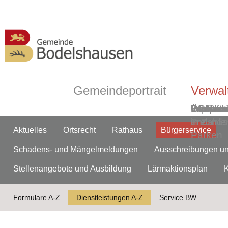
Gemeindeportrait
Verwal
Grußwor
Geschic
Bodelsh
ÖPNV
Informa
Partner-
Gemein
Ortsmitt
Impress
Ortsplan
Wasserw
Webca
in Zahle
und
Freunds
Aktuelles
Ortsrecht
Rathaus
Bürgerservice
Parken
Schadens- und Mängelmeldungen
Ausschreibungen u
Stellenangebote und Ausbildung
Lärmaktionsplan
Formulare A-Z
Dienstleistungen A-Z
Service BW