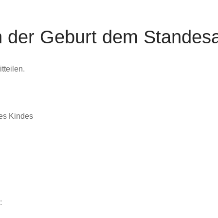
 der Geburt dem Standes
teilen.
es Kindes
: