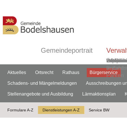
Gemeindeportrait
Verwal
Grußwor
Geschic
Bodelsh
ÖPNV
Informa
Partner-
Gemein
Ortsmitt
Impress
Ortsplan
Wasserw
Webca
in Zahle
und
Freunds
Aktuelles
Ortsrecht
Rathaus
Bürgerservice
Parken
Schadens- und Mängelmeldungen
Ausschreibungen u
Stellenangebote und Ausbildung
Lärmaktionsplan
Formulare A-Z
Dienstleistungen A-Z
Service BW