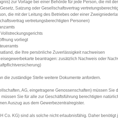
is) zur Vorlage bei einer Behörde für jede Person, die mit de
ach Gesetz, Satzung oder Gesellschaftsvertrag vertretungsberecht
, die mit der Leitung des Betriebes oder einer Zweigniederlass
schaftsvertrag vertretungsberechtigten Personen)
nanzamts
Vollstreckungsgerichts
ffnung vorliegt
teueramts
tland, die Ihre persönliche Zuverlässigkeit nachweisen
 Reisegewerbekarte beantragen: zusätzlich Nachweis oder Nach
ftpflichtversicherung)
nn die zuständige Stelle weitere Dokumente anfordern.
schaften, AG, eingetragene Genossenschaften) müssen Sie das 
 müssen Sie für alle zur Geschäftsführung berechtigten natürli
einen Auszug aus dem Gewerbezentralregister.
o. KG) sind als solche nicht erlaubnisfähig. Daher benötigt j