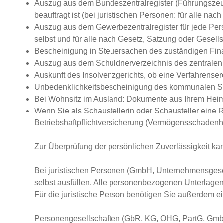
Auszug aus dem Bundeszentralregister (Führungszeugn
beauftragt ist (bei juristischen Personen: für alle n
Auszug aus dem Gewerbezentralregister für jede Person
selbst und für alle nach Gesetz, Satzung oder Gesell
Bescheinigung in Steuersachen des zuständigen Fi
Auszug aus dem Schuldnerverzeichnis des zentralen 
Auskunft des Insolvenzgerichts, ob eine Verfahrenserö
Unbedenklichkeitsbescheinigung des kommunalen S
Bei Wohnsitz im Ausland: Dokumente aus Ihrem Heima
Wenn Sie als Schaustellerin oder Schausteller eine
Betriebshaftpflichtversicherung (Vermögensschadenha
Zur Überprüfung der persönlichen Zuverlässigkeit ka
Bei juristischen Personen (GmbH, Unternehmensgesell
selbst ausfüllen. Alle personenbezogenen Unterlagen
Für die juristische Person benötigen Sie außerdem 
Personengesellschaften (GbR, KG, OHG, PartG, GmbH C