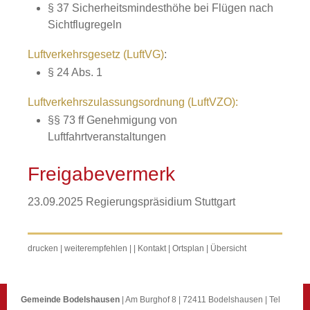
§ 37 Sicherheitsmindesthöhe bei Flügen nach
Sichtflugregeln
Luftverkehrsgesetz (LuftVG)
:
§ 24 Abs. 1
Luftverkehrszulassungsordnung (LuftVZO):
§§ 73 ff
Genehmigung von
Luftfahrtveranstaltungen
Freigabevermerk
23.09.2025
Regierungspräsidium Stuttgart
drucken
|
weiterempfehlen
|
|
Kontakt
|
Ortsplan
|
Übersicht
Gemeinde Bodelshausen
| Am Burghof 8 | 72411 Bodelshausen | Tel