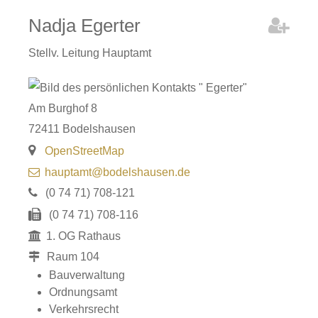
Nadja
Egerter
Stellv. Leitung Hauptamt
Am Burghof 8
72411
Bodelshausen
OpenStreetMap
hauptamt@bodelshausen.de
(0
74
71) 708-121
(0
74
71) 708-116
1. OG Rathaus
Raum
104
Bauverwaltung
Ordnungsamt
Verkehrsrecht