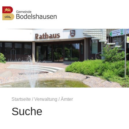
MENÜ
Startseite
/
Verwaltung
/
Ämter
Suche