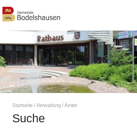
MENÜ
Startseite
/
Verwaltung
/
Ämter
Suche