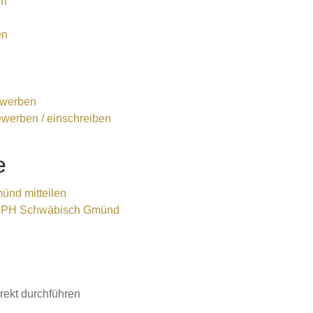
en
en
bewerben
werben / einschreiben
e
ünd mitteilen
 - PH Schwäbisch Gmünd
rekt durchführen