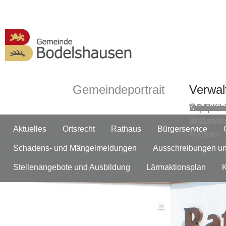
Gemeindeportrait
Verwal
Grußwor
Geschic
Bodelsh
ÖPNV
Informa
Partner-
Gemein
Ortsmitt
Impress
Ortsplan
Wasserw
Webca
in Zahle
und
Freunds
Aktuelles
Ortsrecht
Rathaus
Bürgerservice
Parken
Schadens- und Mängelmeldungen
Ausschreibungen u
Stellenangebote und Ausbildung
Lärmaktionsplan