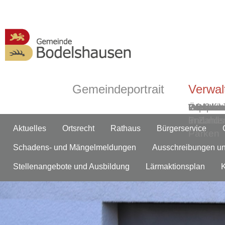
Gemeindeportrait
Verwal
Grußwor
Geschic
Bodelsh
ÖPNV
Informa
Partner-
Gemein
Ortsmitt
Impress
Ortsplan
Wasserw
Webca
in Zahle
und
Freunds
Aktuelles
Ortsrecht
Rathaus
Bürgerservice
Parken
Schadens- und Mängelmeldungen
Ausschreibungen u
Stellenangebote und Ausbildung
Lärmaktionsplan