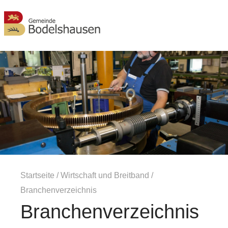
MENÜ
Startseite
/
Wirtschaft und Breitband
/
Branchenverzeichnis
Branchenverzeichnis