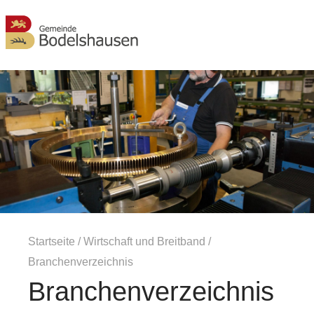
MENÜ
Startseite
/
Wirtschaft und Breitband
/
Branchenverzeichnis
Branchenverzeichnis