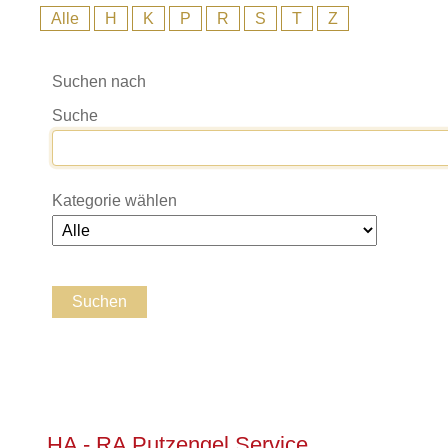
Alle
H
K
P
R
S
T
Z
Suchen nach
Suche
Kategorie wählen
HA - RA Putzengel Service