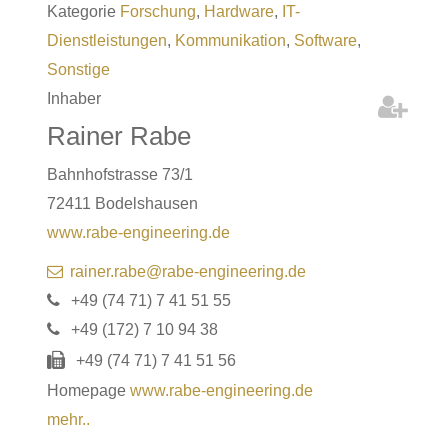
Kategorie
Forschung
,
Hardware
,
IT-
Dienstleistungen
,
Kommunikation
,
Software
,
Sonstige
Inhaber
Rainer
Rabe
Bahnhofstrasse 73/1
72411
Bodelshausen
www.rabe-engineering.de
rainer.rabe@rabe-engineering.de
+49 (74
71) 7
41
51
55
+49 (172) 7
10
94
38
+49 (74
71) 7
41
51
56
Homepage
www.rabe-engineering.de
mehr..