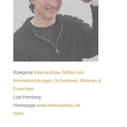
Kategorie
Ideenausbau
,
Möbel und
Inneneinrichtungen
,
Schreinerei
,
Wohnen &
Einrichten
Lutz
Herrberg
Homepage
www.ideenausbau.de
mehr..