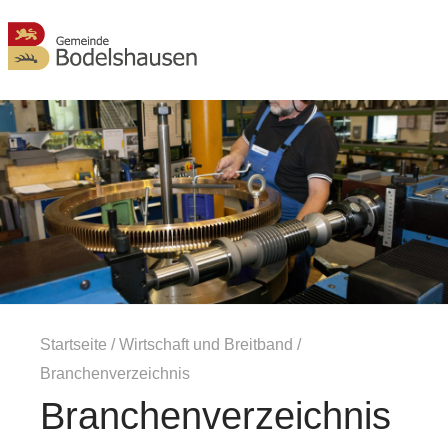
MENÜ
Startseite
/
Wirtschaft und Breitband
/
Branchenverzeichnis
Branchenverzeichnis