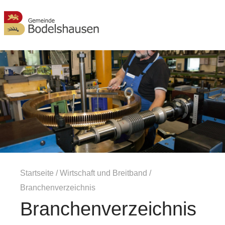
MENÜ
Startseite
/
Wirtschaft und Breitband
/
Branchenverzeichnis
Branchenverzeichnis