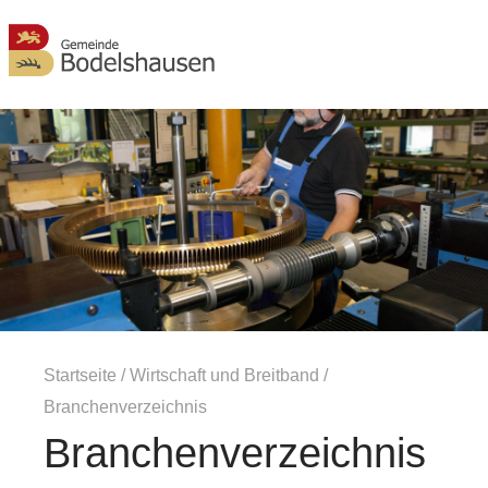
MENÜ
Startseite
/
Wirtschaft und Breitband
/
Branchenverzeichnis
Branchenverzeichnis