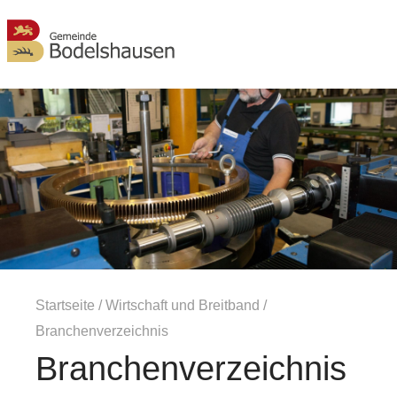
MENÜ
Startseite
/
Wirtschaft und Breitband
/
Branchenverzeichnis
Branchenverzeichnis